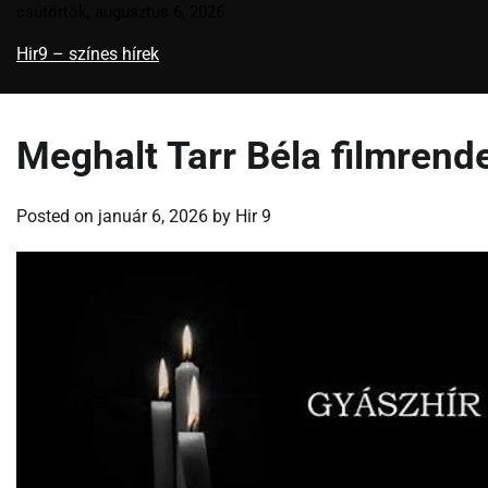
Skip
csütörtök, augusztus 6, 2026
to
Hir9 – színes hírek
content
Meghalt Tarr Béla filmrend
Posted on
január 6, 2026
by
Hir 9