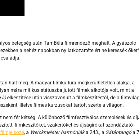
lyos betegség után Tarr Béla filmrendező meghalt. A gyászoló
y ezekben a nehéz napokban nyilatkozattételért ne keressék őket
 családja.
tán halt meg. A magyar filmkultúra megkerülhetetlen alakja, a
an mára mitikus státuszba jutott filmek alkotója volt, mint a
i ló
elkészítése után visszavonult a filmkészítéstől, de a filmvilág
zeként, illetve filmes kurzusokat tartott szerte a világon.
 nem fér kétség. A különböző filmfesztiválos szereplések és díj
zített, filmkészítőket, szakértőket és újságírókat szondáztató
 filmje közé
, a
Werckmeister harmóniák
a 243., a
Sátántangó
a 7