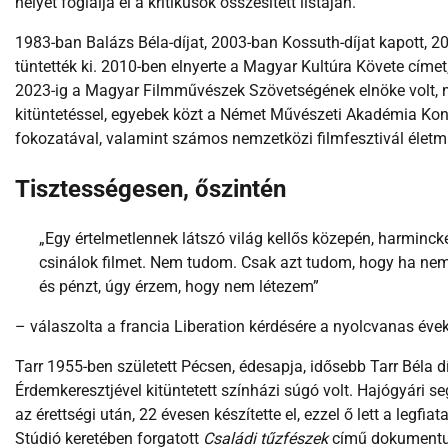
helyet foglalja el a kritikusok összesített listáján.
1983-ban Balázs Béla-díjat, 2003-ban Kossuth-díjat kapott, 
tüntették ki. 2010-ben elnyerte a Magyar Kultúra Követe címet
2023-ig a Magyar Filmművészek Szövetségének elnöke volt, maj
kitüntetéssel, egyebek közt a Német Művészeti Akadémia Konr
fokozatával, valamint számos nemzetközi filmfesztivál életmű
Tisztességesen, őszintén
„Egy értelmetlennek látszó világ kellős közepén, harminck
csinálok filmet. Nem tudom. Csak azt tudom, hogy ha nem
és pénzt, úgy érzem, hogy nem létezem”
– válaszolta a francia Liberation kérdésére a nyolcvanas éve
Tarr 1955-ben született Pécsen, édesapja, idősebb Tarr Béla 
Érdemkeresztjével kitüntetett színházi súgó volt. Hajógyári se
az érettségi után, 22 évesen készítette el, ezzel ő lett a legf
Stúdió keretében forgatott
Családi tűzfészek
című dokumentum