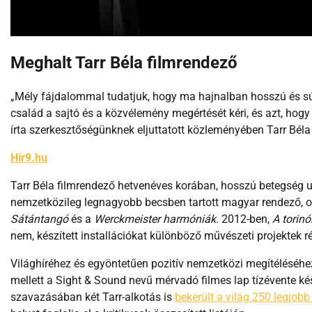
Meghalt Tarr Béla filmrendező
„Mély fájdalommal tudatjuk, hogy ma hajnalban hosszú és sú
család a sajtó és a közvélemény megértését kéri, és azt, hog
írta szerkesztőségünknek eljuttatott közleményében Tarr Béla
Hír9.hu
Tarr Béla filmrendező hetvenéves korában, hosszú betegség u
nemzetközileg legnagyobb becsben tartott magyar rendező, oly
Sátántangó
és a
Werckmeister harmóniák
. 2012-ben,
A torinó
nem, készített installációkat különböző művészeti projektek rés
Világhíréhez és egyöntetűen pozitív nemzetközi megítéléséhez
mellett a Sight & Sound nevű mérvadó filmes lap tízévente kés
szavazásában két Tarr-alkotás is
bekerült a világ 250 legjobb