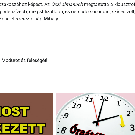
 szakaszához képest. Az
Őszi almanach
megtartotta a klausztro
intenzívebb, még stilizáltabb, és nem utolsósorban, színes volt
enéjét szerezte: Víg Mihály.
 Madurót és feleségét!