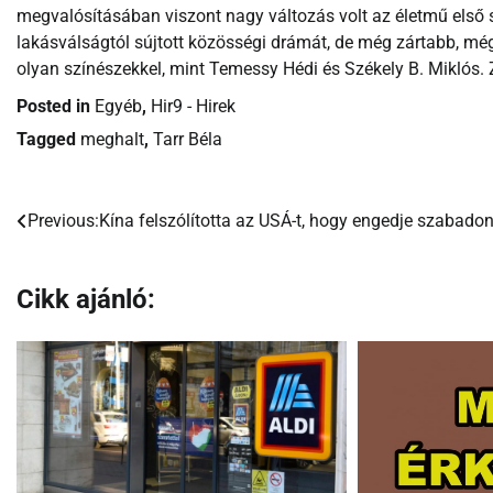
megvalósításában viszont nagy változás volt az életmű első
lakásválságtól sújtott közösségi drámát, de még zártabb, még 
olyan színészekkel, mint Temessy Hédi és Székely B. Miklós. Z
Posted in
Egyéb
,
Hir9 - Hirek
Tagged
meghalt
,
Tarr Béla
Previous:
Kína felszólította az USÁ-t, hogy engedje szabadon
Bejegyzés
navigáció
Cikk ajánló: