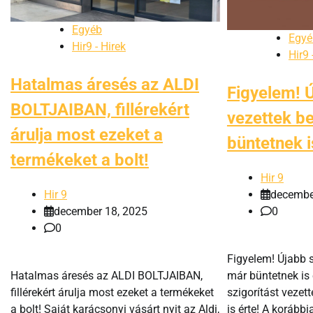
Egyéb
Egyé
Hir9 - Hirek
Hir9 
Hatalmas áresés az ALDI
Figyelem! Ú
BOLTJAIBAN, fillérekért
vezettek be
árulja most ezeket a
büntetnek i
termékeket a bolt!
Hir 9
Hir 9
decembe
december 18, 2025
0
0
Figyelem! Újabb s
Hatalmas áresés az ALDI BOLTJAIBAN,
már büntetnek is 
fillérekért árulja most ezeket a termékeket
szigorítást vezet
a bolt! Saját karácsonyi vásárt nyit az Aldi,
is érte! A korábbi