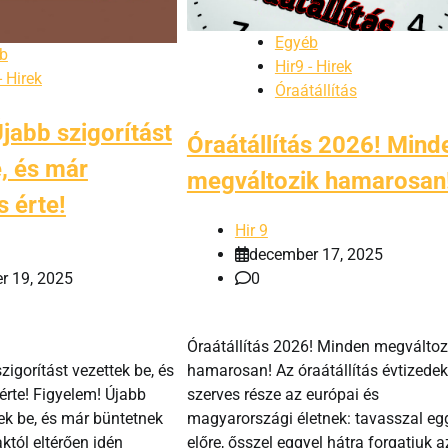
Egyéb
b
Hir9 - Hirek
- Hirek
Óraátállítás
jabb szigorítást
Óraátállítás 2026! Mind
, és már
megváltozik hamarosan
s érte!
Hir 9
december 17, 2025
0
r 19, 2025
Óraátállítás 2026! Minden megváltoz
hamarosan! Az óraátállítás évtizedek
zigorítást vezettek be, és
szerves része az európai és
érte! Figyelem! Újabb
magyarországi életnek: tavasszal eg
tek be, és már büntetnek
előre, ősszel eggyel hátra forgatjuk a
aktól eltérően idén