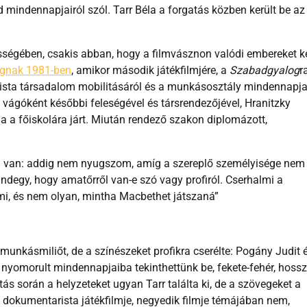
 mindennapjairól szól. Tarr Béla a forgatás közben került be az
sségében, csakis abban, hogy a filmvásznon valódi embereket ke
ágnak 1981-ben
, amikor második játékfilmjére, a
Szabadgyalog
r
lista társadalom mobilitásáról és a munkásosztály mindennapjai
vágóként későbbi feleségével és társrendezőjével, Hranitzky
la a főiskolára járt. Miután rendező szakon diplomázott,
m van: addig nem nyugszom, amíg a szereplő személyisége nem
ndegy, hogy amatőrről van-e szó vagy profiról. Cserhalmi a
lmi, és nem olyan, mintha Macbethet játszaná”
unkásmiliőt, de a színészeket profikra cserélte: Pogány Judit 
l nyomorult mindennapjaiba tekinthettünk be, fekete-fehér, hoss
tás során a helyzeteket ugyan Tarr találta ki, de a szövegeket a
ó dokumentarista játékfilmje, negyedik filmje témájában nem,