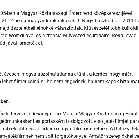
2005-ben a Magyar Köztársasági Érdemrend középkeresztjével
, 2012-ben a magyar filmkritikusok B. Nagy László-díját. 2011-tő
d tiszteletbeli elnökké választották. Művészetét több külföldi
ad Wolf-díjával és a francia Művészeti és Irodalmi Rend lovagi
díjával ismerték el.
ét évesen, megválaszolhatatlannak tűnik a kérdés, hogy miért
 lehet filmet csinálni, ha nem engednek, ha nem kapok bizalma
kben.
díszlettervező, édesanyja Tarr Mari, a Magyar Köztársaság Ezüst
gédmunkásként és portásként is dolgozott, első játékfilmjét pár 
iatalabb elsőfilmes az addigi magyar filmtörténetben. A Balázs Bél
-játékfilmnek nem volt forgatókönyve. Amatőr szereplőkkel ve