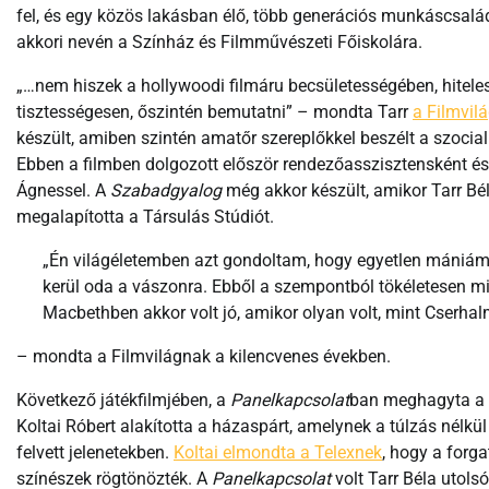
fel, és egy közös lakásban élő, több generációs munkáscsalád
akkori nevén a Színház és Filmművészeti Főiskolára.
„…nem hiszek a hollywoodi filmáru becsületességében, hitele
tisztességesen, őszintén bemutatni” – mondta Tarr
a Filmvil
készült, amiben szintén amatőr szereplőkkel beszélt a szocia
Ebben a filmben dolgozott először rendezőasszisztensként és 
Ágnessel. A
Szabadgyalog
még akkor készült, amikor Tarr Bé
megalapította a Társulás Stúdiót.
„Én világéletemben azt gondoltam, hogy egyetlen mániá
kerül oda a vászonra. Ebből a szempontból tökéletesen mi
Macbethben akkor volt jó, amikor olyan volt, mint Cserha
– mondta a Filmvilágnak a kilencvenes években.
Következő játékfilmjében, a
Panelkapcsolat
ban meghagyta a m
Koltai Róbert alakította a házaspárt, amelynek a túlzás nélkü
felvett jelenetekben.
Koltai elmondta a Telexnek
, hogy a forga
színészek rögtönözték. A
Panelkapcsolat
volt Tarr Béla utols