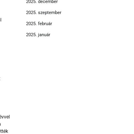
2025. december
2025. szeptember
l
2025. február
2025. január
t
évvel
a
tték