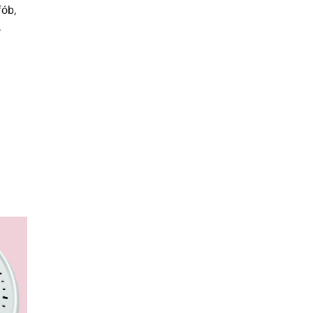
fób,
,