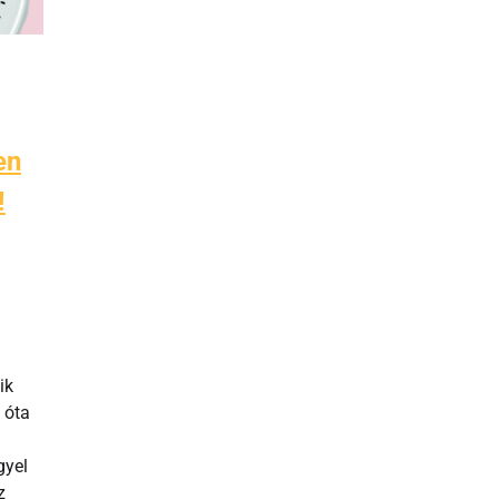
en
!
ik
 óta
gyel
z