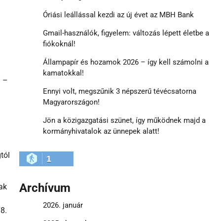
Óriási leállással kezdi az új évet az MBH Bank
Gmail-használók, figyelem: változás lépett életbe a
fiókoknál!
Állampapír és hozamok 2026 – így kell számolni a
kamatokkal!
” –
Ennyi volt, megszűnik 3 népszerű tévécsatorna
Magyarországon!
Jön a közigazgatási szünet, így működnek majd a
kormányhivatalok az ünnepek alatt!
tól
1
Archívum
ak
2026. január
8.