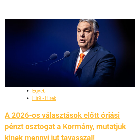
Egyéb
Hir9 - Hirek
A 2026-os választások előtt óriási
pénzt osztogat a Kormány, mutatjuk
kinek mennyi jut tavasszal!