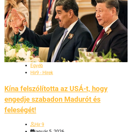
Egyéb
Hir9 - Hirek
Kína felszólította az USÁ-t, hogy
engedje szabadon Madurót és
feleségét!
Hir 9
január 5, 2026