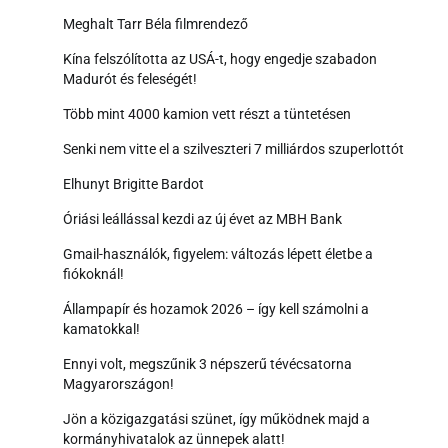
Meghalt Tarr Béla filmrendező
Kína felszólította az USÁ-t, hogy engedje szabadon
Madurót és feleségét!
Több mint 4000 kamion vett részt a tüntetésen
Senki nem vitte el a szilveszteri 7 milliárdos szuperlottót
Elhunyt Brigitte Bardot
Óriási leállással kezdi az új évet az MBH Bank
Gmail-használók, figyelem: változás lépett életbe a
fiókoknál!
Állampapír és hozamok 2026 – így kell számolni a
kamatokkal!
Ennyi volt, megszűnik 3 népszerű tévécsatorna
Magyarországon!
Jön a közigazgatási szünet, így működnek majd a
kormányhivatalok az ünnepek alatt!