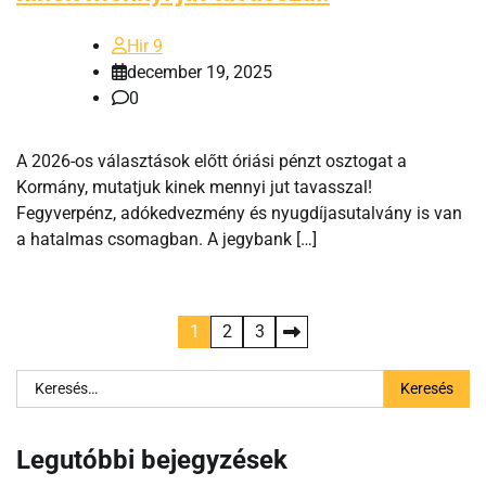
Hir 9
december 19, 2025
0
A 2026-os választások előtt óriási pénzt osztogat a
Kormány, mutatjuk kinek mennyi jut tavasszal!
Fegyverpénz, adókedvezmény és nyugdíjasutalvány is van
a hatalmas csomagban. A jegybank […]
Bejegyzések
1
2
3
lapozása
Keresés:
Legutóbbi bejegyzések