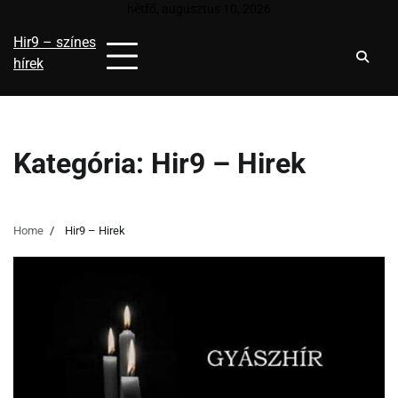
Skip
hétfő, augusztus 10, 2026
to
Hir9 – színes
content
hírek
Kategória:
Hir9 – Hirek
Home
Hir9 – Hirek