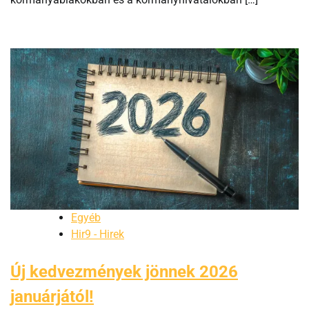
Egyéb
Hir9 - Hirek
Új kedvezmények jönnek 2026
januárjától!