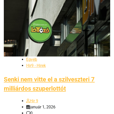
Egyéb
Hir9 - Hirek
Senki nem vitte el a szilveszteri 7
milliárdos szuperlottót
Hir 9
január 1, 2026
0