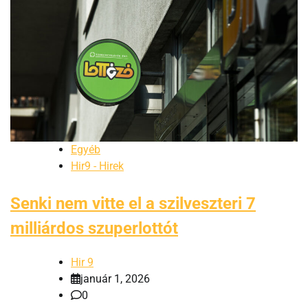
Egyéb
Hir9 - Hirek
Senki nem vitte el a szilveszteri 7
milliárdos szuperlottót
Hir 9
január 1, 2026
0