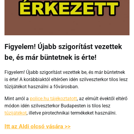
Figyelem! Újabb szigorítást vezettek
be, és már büntetnek is érte!
Figyelem! Újabb szigorítást vezettek be, és már büntetnek
is érte! A korábbiaktól eltérően idén szilveszterkor tilos lesz
tűzijátékot használni a fővárosban.
Mint arról a
police.hu tájékoztatott
, az elmúlt évektől eltérő
módon idén szilveszterkor Budapesten is tilos lesz
tűzijátékot
, illetve pirotechnikai termékeket használni.
Itt az Aldi olcsó vására >>