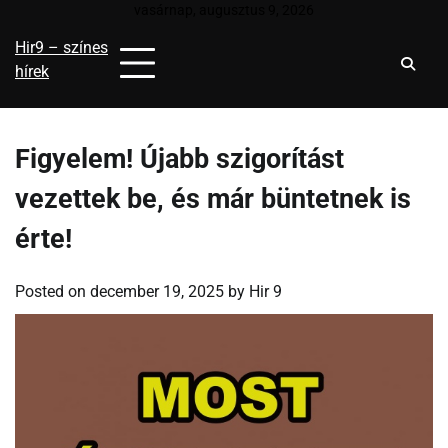
Skip
vasárnap, augusztus 9, 2026
to
Hir9 – színes
content
hírek
Figyelem! Újabb szigorítást
vezettek be, és már büntetnek is
érte!
Posted on
december 19, 2025
by
Hir 9