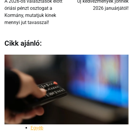
A 2026-os választások előtt
Új kedvezmények jönnek
óriási pénzt osztogat a
2026 januárjától!
Kormány, mutatjuk kinek
mennyi jut tavasszal!
Cikk ajánló:
Egyéb