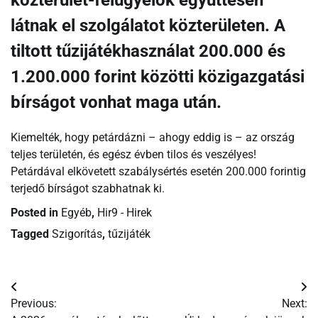
látnak el szolgálatot közterületen. A
tiltott tűzijátékhasználat 200.000 és
1.200.000 forint közötti közigazgatási
bírságot vonhat maga után.
Kiemelték, hogy petárdázni – ahogy eddig is – az ország
teljes területén, és egész évben tilos és veszélyes!
Petárdával elkövetett szabálysértés esetén 200.000 forintig
terjedő bírságot szabhatnak ki.
Posted in
Egyéb
,
Hir9 - Hirek
Tagged
Szigorítás
,
tűzijáték
Bejegyzés
Previous:
Next:
navigáció