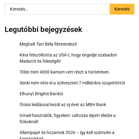
Keresés:
Legutóbbi bejegyzések
Meghalt Tarr Béla filmrendező
Kína felszólította az USÁ-t, hogy engedje szabadon
Madurót és feleségét!
Több mint 4000 kamion vett részt a tüntetésen
Senki nem vitte el a szilveszteri 7 milliárdos szuperlottót
Elhunyt Brigitte Bardot
Óriási leállással kezdi az új évet az MBH Bank
Gmail-használók, figyelem: változás lépett életbe a
fiókoknál!
Állampapír és hozamok 2026 – így kell számolni a
kamatokkal!