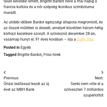
talán kevésbé ismert, Brigitte Bardot neve a mai napig a
francia kultúra és a női szépség ikonikus szimbóluma
maradt.
Az utóbbi időben Bardot egészségi állapota megromlott, és
az ősszel műtéten is átesett, amelyet követően három hétig
kórházi kezelésre szorult. A színésznő december 28-án,
vasárnap hunyt el, 91 éves korában – írja a
Daily Star
.
Posted in
Egyéb
Tagged
Brigitte Bardot
,
Friss hírek
Bejegyzés
Previous:
Next:
navigáció
Óriási leállással kezdi az új
Senki nem vitte el a
évet az MBH Bank
szilveszteri 7 milliárdos
szuperlottót