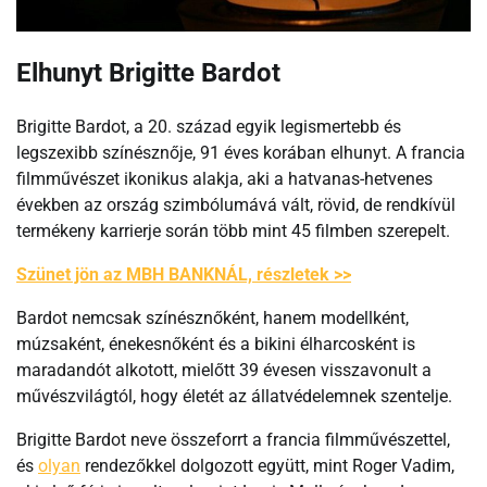
Elhunyt Brigitte Bardot
Brigitte Bardot, a 20. század egyik legismertebb és
legszexibb színésznője, 91 éves korában elhunyt. A francia
filmművészet ikonikus alakja, aki a hatvanas-hetvenes
években az ország szimbólumává vált, rövid, de rendkívül
termékeny karrierje során több mint 45 filmben szerepelt.
Szünet jön az MBH BANKNÁL, részletek >>
Bardot nemcsak színésznőként, hanem modellként,
múzsaként, énekesnőként és a bikini élharcosként is
maradandót alkotott, mielőtt 39 évesen visszavonult a
művészvilágtól, hogy életét az állatvédelemnek szentelje.
Brigitte Bardot neve összeforrt a francia filmművészettel,
és
olyan
rendezőkkel dolgozott együtt, mint Roger Vadim,