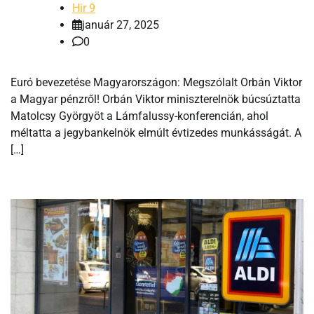
Hir 9
január 27, 2025
0
Euró bevezetése Magyarországon: Megszólalt Orbán Viktor
a Magyar pénzről! Orbán Viktor miniszterelnök búcsúztatta
Matolcsy Györgyöt a Lámfalussy-konferencián, ahol
méltatta a jegybankelnök elmúlt évtizedes munkásságát. A
[…]