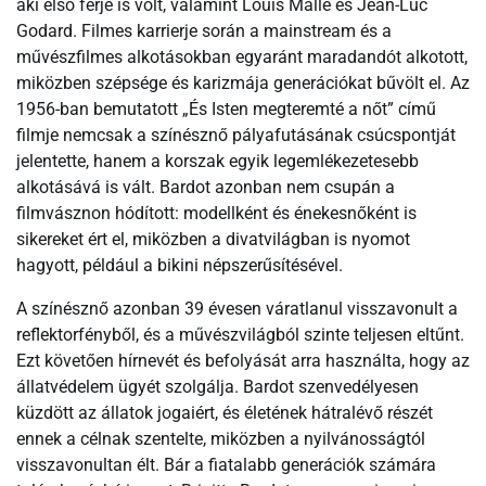
aki első férje is volt, valamint Louis Malle és Jean-Luc
Godard. Filmes karrierje során a mainstream és a
művészfilmes alkotásokban egyaránt maradandót alkotott,
miközben szépsége és karizmája generációkat bűvölt el. Az
1956-ban bemutatott „És Isten megteremté a nőt” című
filmje nemcsak a színésznő pályafutásának csúcspontját
jelentette, hanem a korszak egyik legemlékezetesebb
alkotásává is vált. Bardot azonban nem csupán a
filmvásznon hódított: modellként és énekesnőként is
sikereket ért el, miközben a divatvilágban is nyomot
hagyott, például a bikini népszerűsítésével.
A színésznő azonban 39 évesen váratlanul visszavonult a
reflektorfényből, és a művészvilágból szinte teljesen eltűnt.
Ezt követően hírnevét és befolyását arra használta, hogy az
állatvédelem ügyét szolgálja. Bardot szenvedélyesen
küzdött az állatok jogaiért, és életének hátralévő részét
ennek a célnak szentelte, miközben a nyilvánosságtól
visszavonultan élt. Bár a fiatalabb generációk számára