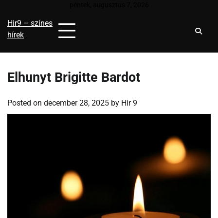
Skip
péntek, augusztus 7, 2026
to
Hir9 – színes
content
hírek
Elhunyt Brigitte Bardot
Posted on
december 28, 2025
by
Hir 9