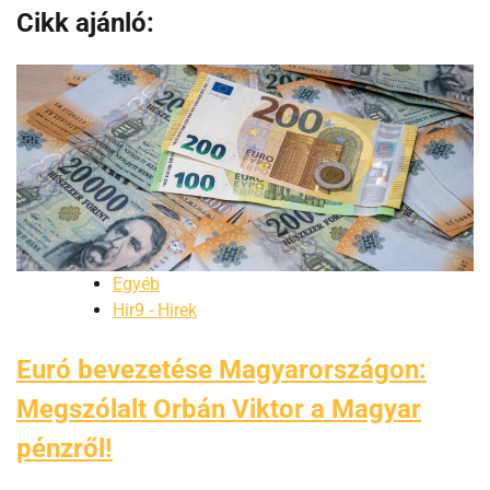
Cikk ajánló:
Egyéb
Hir9 - Hirek
Euró bevezetése Magyarországon:
Megszólalt Orbán Viktor a Magyar
pénzről!