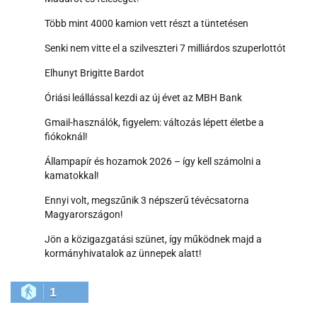
Több mint 4000 kamion vett részt a tüntetésen
Senki nem vitte el a szilveszteri 7 milliárdos szuperlottót
Elhunyt Brigitte Bardot
Óriási leállással kezdi az új évet az MBH Bank
Gmail-használók, figyelem: változás lépett életbe a
fiókoknál!
Állampapír és hozamok 2026 – így kell számolni a
kamatokkal!
Ennyi volt, megszűnik 3 népszerű tévécsatorna
Magyarországon!
Jön a közigazgatási szünet, így működnek majd a
kormányhivatalok az ünnepek alatt!
1