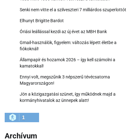
Senki nem vitte el a szilveszteri 7 milliárdos szuperlottót
Elhunyt Brigitte Bardot
Óriási leállással kezdi az új évet az MBH Bank
Gmail-használók, figyelem: változás lépett életbe a
fiókoknál!
Állampapír és hozamok 2026 – így kell számolni a
kamatokkal!
Ennyi volt, megszűnik 3 népszerű tévécsatorna
Magyarországon!
Jön a közigazgatási szünet, így működnek majd a
kormányhivatalok az ünnepek alatt!
1
Archívum