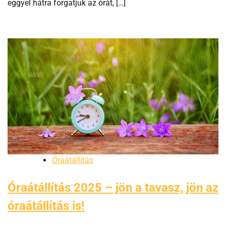
eggyel hátra forgatjuk az órát, […]
Óraátállítás
Óraátállítás 2025 – jön a tavasz, jön az
óraátállítás is!