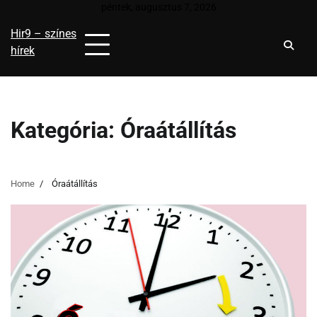
Skip
péntek, augusztus 7, 2026
to
Hir9 – színes
content
hírek
Kategória:
Óraátállítás
Home
Óraátállítás