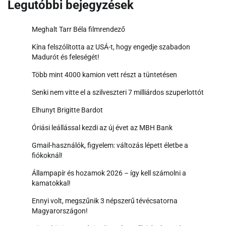
Legutóbbi bejegyzések
Meghalt Tarr Béla filmrendező
Kína felszólította az USÁ-t, hogy engedje szabadon
Madurót és feleségét!
Több mint 4000 kamion vett részt a tüntetésen
Senki nem vitte el a szilveszteri 7 milliárdos szuperlottót
Elhunyt Brigitte Bardot
Óriási leállással kezdi az új évet az MBH Bank
Gmail-használók, figyelem: változás lépett életbe a
fiókoknál!
Állampapír és hozamok 2026 – így kell számolni a
kamatokkal!
Ennyi volt, megszűnik 3 népszerű tévécsatorna
Magyarországon!