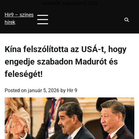
Skip
csütörtök, augusztus 6, 2026
to
Hir9 – színes
content
hírek
Kína felszólította az USÁ-t, hogy
engedje szabadon Madurót és
feleségét!
Posted on
január 5, 2026
by
Hir 9