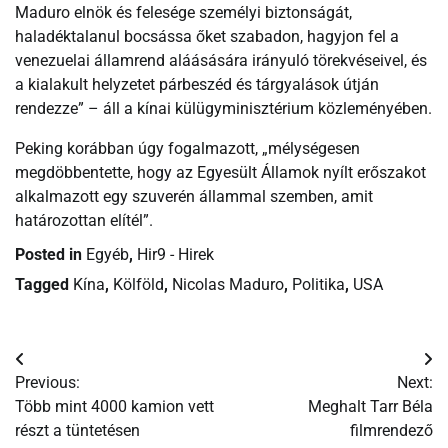
Maduro elnök és felesége személyi biztonságát,
haladéktalanul bocsássa őket szabadon, hagyjon fel a
venezuelai államrend aláásására irányuló törekvéseivel, és
a kialakult helyzetet párbeszéd és tárgyalások útján
rendezze” – áll a kínai külügyminisztérium közleményében.
Peking korábban úgy fogalmazott, „mélységesen
megdöbbentette, hogy az Egyesült Államok nyílt erőszakot
alkalmazott egy szuverén állammal szemben, amit
határozottan elítél”.
Posted in
Egyéb
,
Hir9 - Hirek
Tagged
Kína
,
Kölföld
,
Nicolas Maduro
,
Politika
,
USA
Bejegyzés
Previous:
Next:
navigáció
Több mint 4000 kamion vett
Meghalt Tarr Béla
részt a tüntetésen
filmrendező