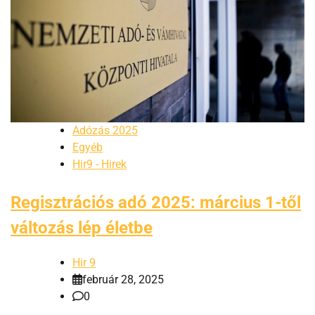
Adózás 2025
Egyéb
Hir9 - Hirek
Regisztrációs adó 2025: március 1-től
változás lép életbe
Hir 9
február 28, 2025
0