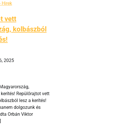
- Hirek
t vett
ág, kolbászból
és!
6, 2025
t Magyarország,
kerítés! Repülőrajtot vett
bászból lesz a kerítés!
 hanem dolgozunk és
dta Orbán Viktor
]