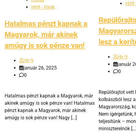
Hir9 
Hir9 - Hirek
Repülőrajto
Hatalmas pénzt kapnak a
Magyarorsz
Magyarok, már akinek
lesz a kerít
amúgy is sok pénze van!
Hir 9
Hir 9
január 2
január 26, 2025
0
0
Repülőrajtot vet
Hatalmas pénzt kapnak a Magyarok, már
kolbászból lesz a 
akinek amúgy is sok pénze van! Hatalmas
Magyarország, kol
pénzt kapnak a Magyarok, már akinek
Nem ígérgetünk,
amúgy is sok pénze van! Nagy […]
teljesítünk – mon
miniszterelnök […