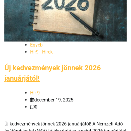
Egyéb
Hir9 - Hirek
Új kedvezmények jönnek 2026
januárjától!
Hir 9
december 19, 2025
0
Új kedvezmények jönnek 2026 januárjától! A Nemzeti Adó-
és Vámhivatal (NAV) tájékoztatása szerint 2026 januárjától