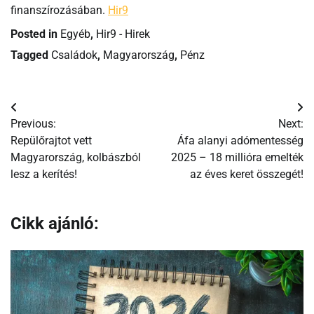
finanszírozásában.
Hir9
Posted in
Egyéb
,
Hir9 - Hirek
Tagged
Családok
,
Magyarország
,
Pénz
Bejegyzés
Previous:
Next:
navigáció
Repülőrajtot vett
Áfa alanyi adómentesség
Magyarország, kolbászból
2025 – 18 millióra emelték
lesz a kerítés!
az éves keret összegét!
Cikk ajánló: