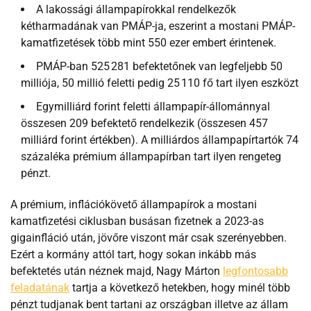
A lakossági állampapírokkal rendelkezők
kétharmadának van PMÁP-ja, eszerint a mostani PMÁP-
kamatfizetések több mint 550 ezer embert érintenek.
PMÁP-ban 525 281 befektetőnek van legfeljebb 50
milliója, 50 millió feletti pedig 25 110 fő tart ilyen eszközt
Egymilliárd forint feletti állampapír-állománnyal
összesen 209 befektető rendelkezik (összesen 457
milliárd forint értékben). A milliárdos állampapírtartók 74
százaléka prémium állampapírban tart ilyen rengeteg
pénzt.
A prémium, inflációkövető állampapírok a mostani
kamatfizetési ciklusban busásan fizetnek a 2023-as
gigainfláció után, jövőre viszont már csak szerényebben.
Ezért a kormány attól tart, hogy sokan inkább más
befektetés után néznek majd, Nagy Márton
legfontosabb
feladatának
tartja a következő hetekben, hogy minél több
pénzt tudjanak bent tartani az országban illetve az állam