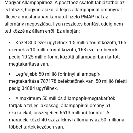
Magyar Állampapírhoz. A poszthoz csatolt táblázatból az
is látszik, hogyan alakul a teljes állampapír-állománynál,
illetve a mostanában kamatot fizető PMÁP-nál az
állomány megoszlása. Ilyen részletes bontást eddig nem
tett közzé az állam erről. Ez alapján:
Közel 300 ezer ügyfélnek 1-5 millió forint közötti, 165
ezernek 5-10 millió forint közötti, 163 ezer embernek
pedig 10-25 millió forint közötti állampapírban tartott
megtakarítása van.
Legfeljebb 50 millió forintnyi állampapír-
megtakarítása 787178 befektetőnek van, 50 millió feletti
pedig 34884 ügyfélnek.
A maximum 50 milliós állampapír-megtakarítók
tartják a teljes lakossági állampapír-állomány 61
százalékát, összegében 6613 milliárd forintot. A
maradék, közel 40 százaléknyi állomány az 50 milliónál
többet tartók kezében van.