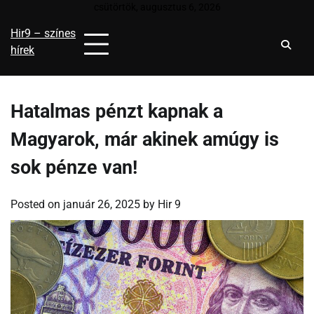
Skip
csütörtök, augusztus 6, 2026
to
Hir9 – színes
content
hírek
Hatalmas pénzt kapnak a
Magyarok, már akinek amúgy is
sok pénze van!
Posted on
január 26, 2025
by
Hir 9