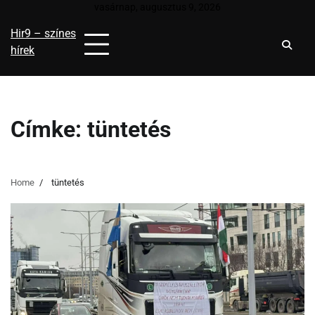
Skip
vasárnap, augusztus 9, 2026
to
Hir9 – színes
content
hírek
Címke:
tüntetés
Home
tüntetés