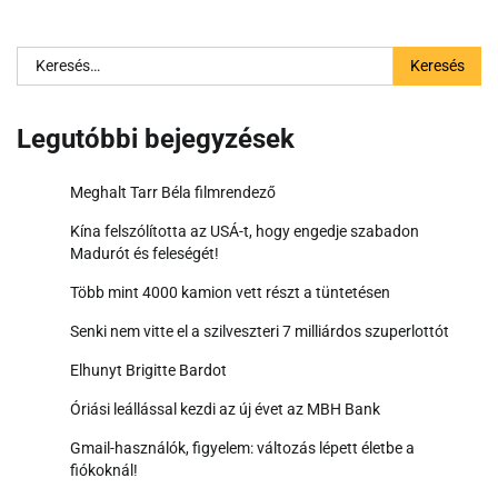
Keresés:
Legutóbbi bejegyzések
Meghalt Tarr Béla filmrendező
Kína felszólította az USÁ-t, hogy engedje szabadon
Madurót és feleségét!
Több mint 4000 kamion vett részt a tüntetésen
Senki nem vitte el a szilveszteri 7 milliárdos szuperlottót
Elhunyt Brigitte Bardot
Óriási leállással kezdi az új évet az MBH Bank
Gmail-használók, figyelem: változás lépett életbe a
fiókoknál!