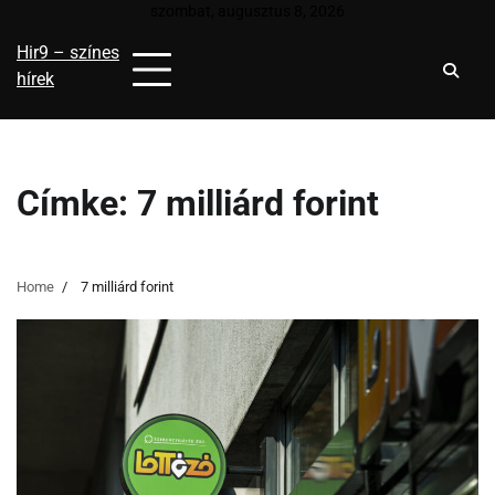
Skip
szombat, augusztus 8, 2026
to
Hir9 – színes
content
hírek
Címke:
7 milliárd forint
Home
7 milliárd forint