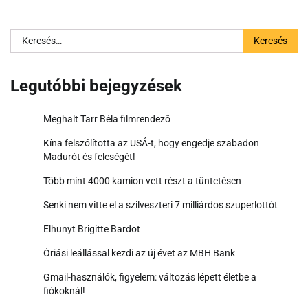
Keresés:
Legutóbbi bejegyzések
Meghalt Tarr Béla filmrendező
Kína felszólította az USÁ-t, hogy engedje szabadon
Madurót és feleségét!
Több mint 4000 kamion vett részt a tüntetésen
Senki nem vitte el a szilveszteri 7 milliárdos szuperlottót
Elhunyt Brigitte Bardot
Óriási leállással kezdi az új évet az MBH Bank
Gmail-használók, figyelem: változás lépett életbe a
fiókoknál!