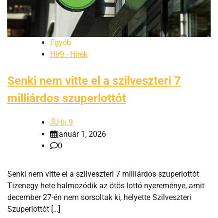
Egyéb
Hir9 - Hirek
Senki nem vitte el a szilveszteri 7
milliárdos szuperlottót
Hir 9
január 1, 2026
0
Senki nem vitte el a szilveszteri 7 milliárdos szuperlottót
Tizenegy hete halmozódik az ötös lottó nyereménye, amit
december 27-én nem sorsoltak ki, helyette Szilveszteri
Szuperlottót […]